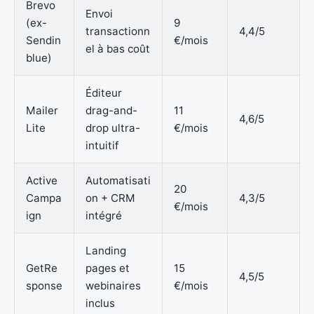
Brevo
Envoi
(ex-
9
transactionn
4,4/5
Sendin
€/mois
el à bas coût
blue)
Éditeur
Mailer
drag-and-
11
4,6/5
Lite
drop ultra-
€/mois
intuitif
Active
Automatisati
20
Campa
on + CRM
4,3/5
€/mois
ign
intégré
Landing
GetRe
pages et
15
4,5/5
sponse
webinaires
€/mois
inclus